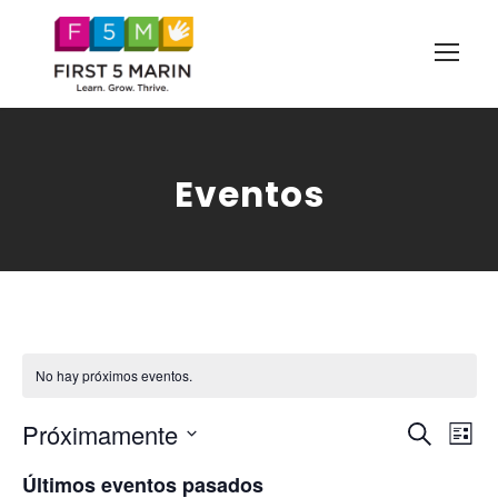
Eventos
No hay próximos eventos.
B
N
Próximamente
B
L
u
S
a
i
ú
Últimos eventos pasados
s
e