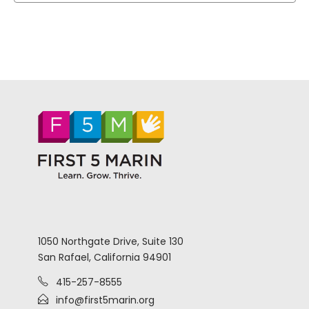
a
f
c
v
E
h
i
v
a
g
e
n
a
n
d
t
t
V
i
s
i
o
e
n
1050 Northgate Drive, Suite 130
San Rafael, California 94901
w
415-257-8555
s
info@first5marin.org