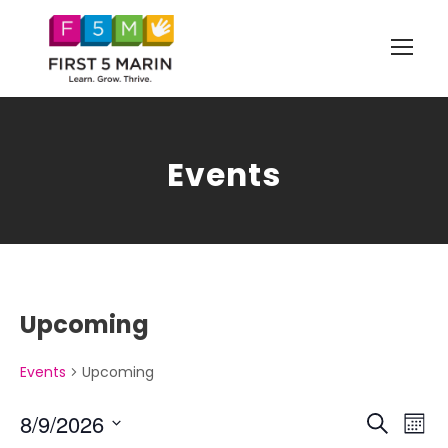
Events
Upcoming
Events
Upcoming
E
E
8/9/2026
S
M